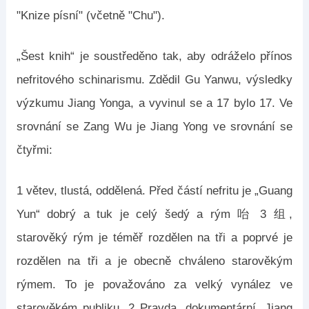
"Knize písní" (včetně "Chu").
„Šest knih“ je soustředěno tak, aby odráželo přínos
nefritového schinarismu. Zdědil Gu Yanwu, výsledky
výzkumu Jiang Yonga, a vyvinul se a 17 bylo 17. Ve
srovnání se Zang Wu je Jiang Yong ve srovnání se
čtyřmi:
1 větev, tlustá, oddělená. Před částí nefritu je „Guang
Yun“ dobrý a tuk je celý šedý a rým 咍 3 组,
starověký rým je téměř rozdělen na tři a poprvé je
rozdělen na tři a je obecně chváleno starověkým
rýmem. To je považováno za velký vynález ve
starověkém publiku. 2 Pravda, dokumentární. Jiang