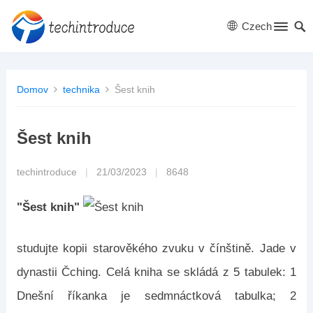
Czech
Domov
technika
Šest knih
Šest knih
techintroduce
|
21/03/2023
|
8648
"Šest knih"
studujte kopii starověkého zvuku v čínštině. Jade v
dynastii Čching. Celá kniha se skládá z 5 tabulek: 1
Dnešní říkanka je sedmnáctková tabulka; 2