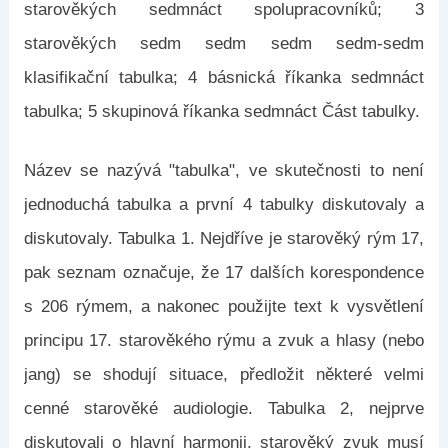
starověkých sedmnáct spolupracovníků; 3
starověkých sedm sedm sedm sedm-sedm
klasifikační tabulka; 4 básnická říkanka sedmnáct
tabulka; 5 skupinová říkanka sedmnáct Část tabulky.
Název se nazývá "tabulka", ve skutečnosti to není
jednoduchá tabulka a první 4 tabulky diskutovaly a
diskutovaly. Tabulka 1. Nejdříve je starověký rým 17,
pak seznam označuje, že 17 dalších korespondence
s 206 rýmem, a nakonec použijte text k vysvětlení
principu 17. starověkého rýmu a zvuk a hlasy (nebo
jang) se shodují situace, předložit některé velmi
cenné starověké audiologie. Tabulka 2, nejprve
diskutovali o hlavní harmonii, starověký zvuk musí