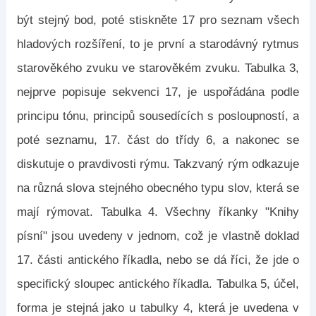
být stejný bod, poté stiskněte 17 pro seznam všech
hladových rozšíření, to je první a starodávný rytmus
starověkého zvuku ve starověkém zvuku. Tabulka 3,
nejprve popisuje sekvenci 17, je uspořádána podle
principu tónu, principů sousedících s posloupností, a
poté seznamu, 17. část do třídy 6, a nakonec se
diskutuje o pravdivosti rýmu. Takzvaný rým odkazuje
na různá slova stejného obecného typu slov, která se
mají rýmovat. Tabulka 4. Všechny říkanky "Knihy
písní" jsou uvedeny v jednom, což je vlastně doklad
17. části antického říkadla, nebo se dá říci, že jde o
specifický sloupec antického říkadla. Tabulka 5, účel,
forma je stejná jako u tabulky 4, která je uvedena v