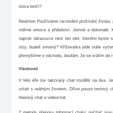
slova tenčí?
Realmon Používáme racionální prožívání života, 
vidíme emoce a přátelství. Jemné a dokonalé. Kd
naproti obrazovce není ten idol, kterého byste s
slzy, budeš smutný? Křižovatka jede stále vyčer
přemýšlíme o odchodu, doufám, že se vrátím do rea
Vlastnosti
V této éře lze takzvaný chat rozdělit na dva. J
vztah s reálným životem. Dříve pouze textový ch
hlasový chat a videochat.
Z metody přenosu informací chatu: počítač jsou t