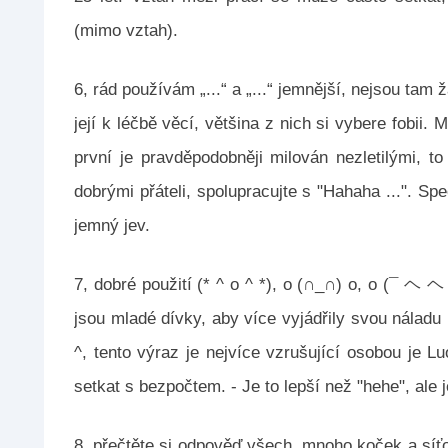
(mimo vztah).
6, rád používám „...“ a „...“ jemnější, nejsou tam 
její k léčbě věcí, většina z nich si vybere fobii.
první je pravděpodobněji milován nezletilými, t
dobrými přáteli, spolupracujte s "Hahaha ...". Spe
jemný jev.
7, dobré použití (* ^ o ^ *), o (∩_∩) o, o (¯ ヘ ヘ 
jsou mladé dívky, aby více vyjádřily svou náladu 
^, tento výraz je nejvíce vzrušující osobou je 
setkat s bezpočtem. - Je to lepší než "hehe", ale j
8, přečtěte si odpověď všech, mnoho koček a síťo