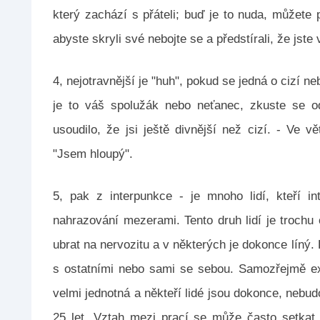
který zachází s přáteli; buď je to nuda, můžete
abyste skryli své nebojte se a předstírali, že jste v
4, nejotravnější je "huh", pokud se jedná o cizí n
je to váš spolužák nebo neťanec, zkuste se od 
usoudilo, že jsi ještě divnější než cizí. - Ve 
"Jsem hloupý".
5, pak z interpunkce - je mnoho lidí, kteří int
nahrazování mezerami. Tento druh lidí je trochu
ubrat na nervozitu a v některých je dokonce líný.
s ostatními nebo sami se sebou. Samozřejmě exi
velmi jednotná a někteří lidé jsou dokonce, nebud
25 let. Vztah mezi prací se může často setkat, 