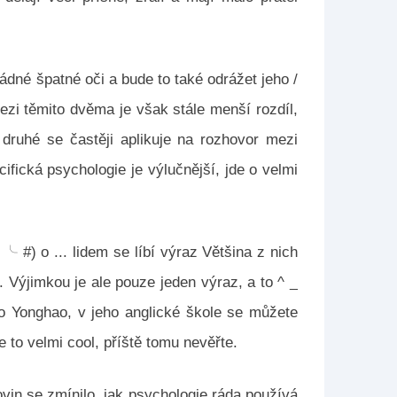
žádné špatné oči a bude to také odrážet jeho /
 Mezi těmito dvěma je však stále menší rozdíl,
o druhé se častěji aplikuje na rozhovor mezi
cifická psychologie je výlučnější, jde o velmi
╰ #) o ... lidem se líbí výraz Většina z nich
. Výjimkou je ale pouze jeden výraz, a to ^ _
Luo Yonghao, v jeho anglické škole se můžete
e to velmi cool, příště tomu nevěřte.
vin se zmínilo, jak psychologie ráda používá