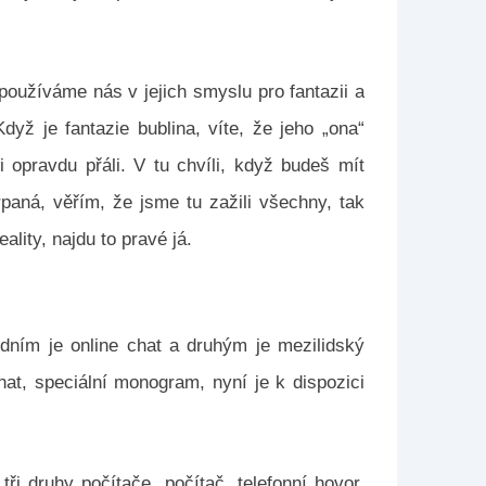
používáme nás v jejich smyslu pro fantazii a
yž je fantazie bublina, víte, že jeho „ona“
i opravdu přáli. V tu chvíli, když budeš mít
paná, věřím, že jsme tu zažili všechny, tak
lity, najdu to pravé já.
edním je online chat a druhým je mezilidský
at, speciální monogram, nyní je k dispozici
ři druhy počítače, počítač, telefonní hovor,