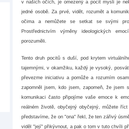
v našich očích, je omezený a pocit mysli je n
jedné osobě. Za prvé, vidět, rozumět a komuni
očima a nemůžete se setkat se svými protěj
Prostřednictvím výměny ideologických emo
porozuměli.
Tento druh pocitů s duší, pod krytem virtuální
tajemnými, v okamžiku, každý je vysoký, posvát
převezme iniciativu a pomůže a rozumím osamě
zapomněl jsem, kdo jsem, zapomeň, že jsem stá
komunikaci často připojíme vaše emoce k emoc
reálném životě, obyčejný obyčejný, můžete říct 
představíme, že on "ona" řekl, že ten zářivý úsmě
viděl "její" přikývnout, a pak o tom v tuto chvíli 