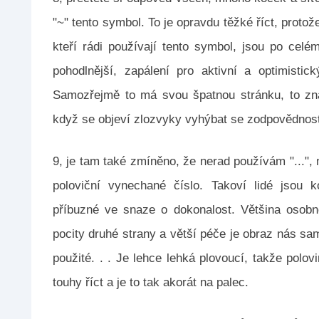
"~" tento symbol. To je opravdu těžké říct, protože
kteří rádi používají tento symbol, jsou po celém
pohodlnější, zapálení pro aktivní a optimistic
Samozřejmě to má svou špatnou stránku, to zna
když se objeví zlozvyky vyhýbat se zodpovědnost
9, je tam také zmíněno, že nerad používám "...", ne
poloviční vynechané číslo. Takoví lidé jsou 
příbuzné ve snaze o dokonalost. Většina osobn
pocity druhé strany a větší péče je obraz nás samýc
použité. . . Je lehce lehká plovoucí, takže pol
touhy říct a je to tak akorát na palec.