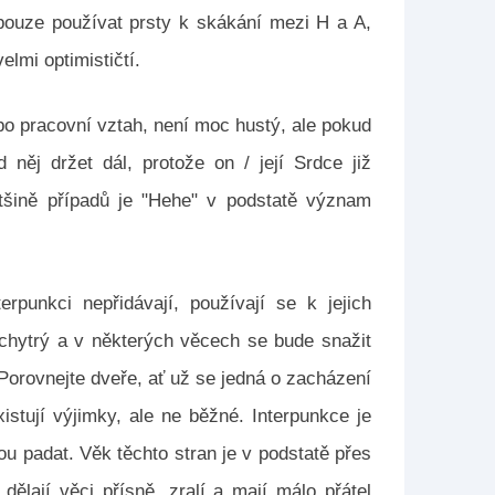
 pouze používat prsty k skákání mezi H a A,
elmi optimističtí.
ebo pracovní vztah, není moc hustý, ale pokud
něj držet dál, protože on / její Srdce již
většině případů je "Hehe" v podstatě význam
erpunkci nepřidávají, používají se k jejich
 chytrý a v některých věcech se bude snažit
 Porovnejte dveře, ať už se jedná o zacházení
stují výjimky, ale ne běžné. Interpunkce je
ou padat. Věk těchto stran je v podstatě přes
dělají věci přísně, zralí a mají málo přátel