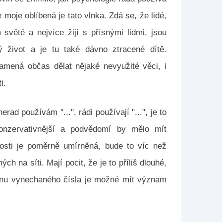
 moje oblíbená je tato vlnka. Zdá se, že lidé,
 světě a nejvíce žijí s přísnými lidmi, jsou
ký život a je tu také dávno ztracené dítě.
mená občas dělat nějaké nevyužité věci, i
i.
rad používám "...", rádi používají "...", je to
konzervativnější a podvědomí by mělo mít
osti je poměrně umírněná, bude to víc než
h na síti. Mají pocit, že je to příliš dlouhé,
ovinu vynechaného čísla je možné mít význam