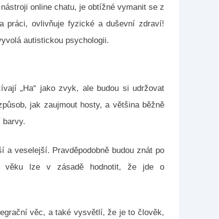
ástroji online chatu, je obtížné vymanit se z
 práci, ovlivňuje fyzické a duševní zdraví!
yvolá autistickou psychologii.
ívají „Ha“ jako zvyk, ale budou si udržovat
způsob, jak zaujmout hosty, a většina běžně
 barvy.
ější a veselejší. Pravděpodobně budou znát po
m věku lze v zásadě hodnotit, že jde o
egrační věc, a také vysvětlí, že je to člověk,