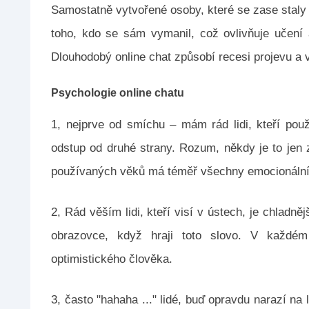
Samostatně vytvořené osoby, které se zase staly n
toho, kdo se sám vymanil, což ovlivňuje učení a
Dlouhodobý online chat způsobí recesi projevu a v
Psychologie online chatu
1, nejprve od smíchu – mám rád lidi, kteří použ
odstup od druhé strany. Rozum, někdy je to jen 
používaných věků má téměř všechny emocionální
2, Rád věším lidi, kteří visí v ústech, je chladn
obrazovce, když hraji toto slovo. V každé
optimistického člověka.
3, často "hahaha ..." lidé, buď opravdu narazí na l