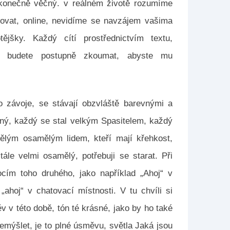
ekonečně věčný. v reálném životě rozumíme
kovat, online, nevidíme se navzájem vašima
šky. Každý cítí prostřednictvím textu,
cí budete postupně zkoumat, abyste mu
ho závoje, se stávají obzvláště barevnými a
ný, každý se stal velkým Spasitelem, každý
lým osamělým lidem, kteří mají křehkost,
le velmi osamělý, potřebuji se starat. Při
ím toho druhého, jako například „Ahoj“ v
„ahoj“ v chatovací místnosti. V tu chvíli si
v v této době, tón té krásné, jako by ho také
přemýšlet, je to plné úsměvu, světla Jaká jsou