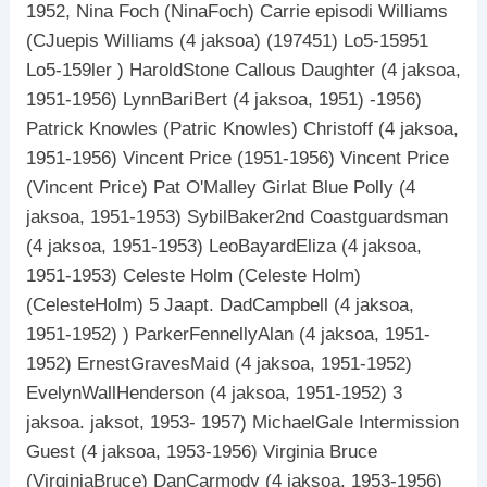
1952, Nina Foch (NinaFoch) Carrie episodi Williams
(CJuepis Williams (4 jaksoa) (197451) Lo5-15951
Lo5-159ler ) HaroldStone Callous Daughter (4 jaksoa,
1951-1956) LynnBariBert (4 jaksoa, 1951) -1956)
Patrick Knowles (Patric Knowles) Christoff (4 jaksoa,
1951-1956) Vincent Price (1951-1956) Vincent Price
(Vincent Price) Pat O'Malley Girlat Blue Polly (4
jaksoa, 1951-1953) SybilBaker2nd Coastguardsman
(4 jaksoa, 1951-1953) LeoBayardEliza (4 jaksoa,
1951-1953) Celeste Holm (Celeste Holm)
(CelesteHolm) 5 Jaapt. DadCampbell (4 jaksoa,
1951-1952) ) ParkerFennellyAlan (4 jaksoa, 1951-
1952) ErnestGravesMaid (4 jaksoa, 1951-1952)
EvelynWallHenderson (4 jaksoa, 1951-1952) 3
jaksoa. jaksot, 1953- 1957) MichaelGale Intermission
Guest (4 jaksoa, 1953-1956) Virginia Bruce
(VirginiaBruce) DanCarmody (4 jaksoa, 1953-1956)