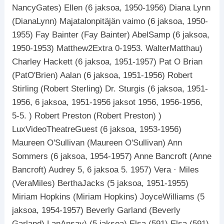
NancyGates) Ellen (6 jaksoa, 1950-1956) Diana Lynn
(DianaLynn) Majatalonpitäjän vaimo (6 jaksoa, 1950-
1955) Fay Bainter (Fay Bainter) AbelSamp (6 jaksoa,
1950-1953) Matthew2Extra 0-1953. WalterMatthau)
Charley Hackett (6 jaksoa, 1951-1957) Pat O Brian
(PatO'Brien) Aalan (6 jaksoa, 1951-1956) Robert
Stirling (Robert Sterling) Dr. Sturgis (6 jaksoa, 1951-
1956, 6 jaksoa, 1951-1956 jaksot 1956, 1956-1956,
5-5. ) Robert Preston (Robert Preston) )
LuxVideoTheatreGuest (6 jaksoa, 1953-1956)
Maureen O'Sullivan (Maureen O'Sullivan) Ann
Sommers (6 jaksoa, 1954-1957) Anne Bancroft (Anne
Bancroft) Audrey 5, 6 jaksoa 5. 1957) Vera · Miles
(VeraMiles) BerthaJacks (5 jaksoa, 1951-1955)
Miriam Hopkins (Miriam Hopkins) JoyceWilliams (5
jaksoa, 1954-1957) Beverly Garland (Beverly
Garland) LanAnsay) (5 jaksoa) Elsa (591) Elsa (591)