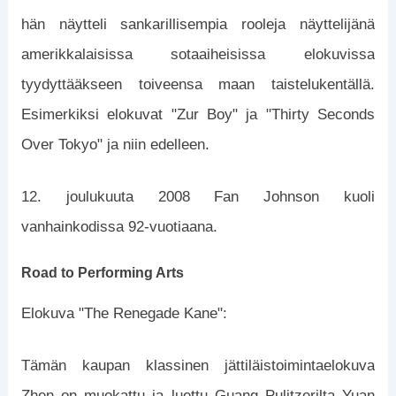
hän näytteli sankarillisempia rooleja näyttelijänä
amerikkalaisissa sotaaiheisissa elokuvissa
tyydyttääkseen toiveensa maan taistelukentällä.
Esimerkiksi elokuvat "Zur Boy" ja "Thirty Seconds
Over Tokyo" ja niin edelleen.
12. joulukuuta 2008 Fan Johnson kuoli
vanhainkodissa 92-vuotiaana.
Road to Performing Arts
Elokuva "The Renegade Kane":
Tämän kaupan klassinen jättiläistoimintaelokuva
Zhen on muokattu ja luettu Guang Pulitzerilta Yuan