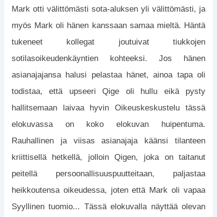
Mark otti välittömästi sota-aluksen yli välittömästi, ja
myös Mark oli hänen kanssaan samaa mieltä. Häntä
tukeneet kollegat joutuivat tiukkojen
sotilasoikeudenkäyntien kohteeksi. Jos hänen
asianajajansa halusi pelastaa hänet, ainoa tapa oli
todistaa, että upseeri Qige oli hullu eikä pysty
hallitsemaan laivaa hyvin Oikeuskeskustelu tässä
elokuvassa on koko elokuvan huipentuma.
Rauhallinen ja viisas asianajaja käänsi tilanteen
kriittisellä hetkellä, jolloin Qigen, joka on taitanut
peitellä persoonallisuuspuutteitaan, paljastaa
heikkoutensa oikeudessa, joten että Mark oli vapaa
Syyllinen tuomio... Tässä elokuvalla näyttää olevan