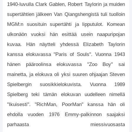
1940-luvulla Clark Gablen, Robert Taylorin ja muiden
supertähtien jälkeen Van Qiangshengistä tuli tuolloin
MGM:n suosituin supertähti ja lipputulot. Komean
ulkonäön vuoksi hän esittää usein naapuripojan
kuvaa. Hän näytteli yhdessä Elizabeth Taylorin
kanssa elokuvassa "Paris of Souls". Vuonna 1943
hänen pääroolinsa elokuvassa "Zoo Boy" sai
mainetta, ja elokuva oli yksi suuren ohjaajan Steven
Spielbergin suosikkielokuvista. Vuonna 1989
Spielberg teki tämän elokuvan uudelleen nimellä
"Ikuisesti". "RichMan, PoorMan" kanssa hän oli
ehdolla vuoden 1976 Emmy-palkinnon saajaksi
parhaasta miessivuosasta