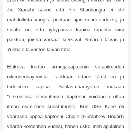
Jiu Xiaozhi sanoi, että Yin Shaokangia ei ole
mahdollista vangita puhtaan ajan supertähdeksi, ja
sisältö on, että nykypäivän kapina tapahtui viisi
paikkaa, joissa varkaat kiersivät Yimarun laivan ja
Yunhain laivaston laivan tätiä.
Elokuva kertoo armeijakapteenin sotaoikeuden
oikeudenkäynnistä. Tarkkaan ottaen tämä on jo
todellinen kapina. Sotilasmääräysten mukaan
"erikoisissa olosuhteissa kapteeni voidaan erottaa
ilman esimiehen suostumusta. Kun USS Kane oli
vaarassa uppoa kapteeni Chigin (Humphrey Bogart)
väärän komennon vuoksi, hänen uskollinen apulainen