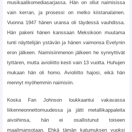
musikaalikomediasarjassa. Hän on ollut naimisissa
vain kerran, ja prosessi on melko kiistanalainen.
Vuonna 1947 hänen uransa oli täydessä vauhdissa.
Hän pakeni hänen kanssaan Meksikoon muutama
tunti näyttelijän ystävän ja hänen vaimonsa Evelynin
eron jälkeen. Naimisiinmenon jälkeen he synnyttivät
tyttären, mutta avioliitto kesti vain 13 vuotta. Huhujen
mukaan hän oli homo. Avioliitto hajosi, eikä hän
mennyt myöhemmin naimisiin.
Koska Fan Johnson loukkaantui vakavassa
liikenneonnettomuudessa ja jätti metallikappaleita
aivoihinsa, hän ei osallistunut toiseen
maailmansotaan. Ehkä tämän katumuksen vuoksi