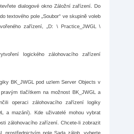
tevřete dialogové okno Záložní zařízení. Do
 do textového pole „Soubor“ ve skupině voleb
tvořeného zařízení, „D: \ Practice_JWGL \
tvoření logického zálohovacího zařízení
 logiky BK_JWGL pod uzlem Server Objects v
ut pravým tlačítkem na možnost BK_JWGL a
čili operaci zálohovacího zařízení logiky
QL a mazání). Kde uživatelé mohou vybrat
sti zálohovacího zařízení. Chcete-li zobrazit
 prostřednictvím pole Sada záloh, vyberte