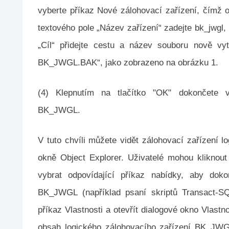
vyberte příkaz Nové zálohovací zařízení, čímž o
textového pole „Název zařízení“ zadejte bk_jwgl,
„Cíl“ přidejte cestu a název souboru nově vy
BK_JWGL.BAK“, jako zobrazeno na obrázku 1.
(4) Klepnutím na tlačítko "OK" dokončete vy
BK_JWGL.
V tuto chvíli můžete vidět zálohovací zařízení
okně Object Explorer. Uživatelé mohou klikno
vybrat odpovídající příkaz nabídky, aby dokon
BK_JWGL (například psaní skriptů Transact-S
příkaz Vlastnosti a otevřít dialogové okno Vlastno
obsah logického zálohovacího zařízení BK_JWGL