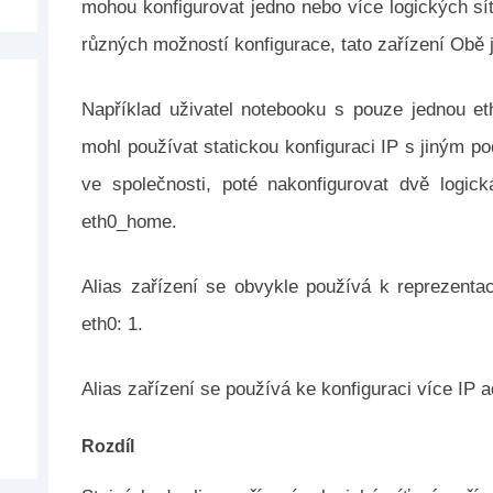
mohou konfigurovat jedno nebo více logických s
různých možností konfigurace, tato zařízení Obě j
Například uživatel notebooku s pouze jednou et
mohl používat statickou konfiguraci IP s jiným p
ve společnosti, poté nakonfigurovat dvě logic
eth0_home.
Alias ​​zařízení se obvykle používá k reprezenta
eth0: 1.
Alias ​​zařízení se používá ke konfiguraci více IP 
Rozdíl