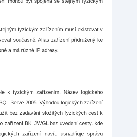
ízení mohou být spojena se stejným fyzickým
stejným fyzickým zařízením musí existovat v
ovat současně. Alias ​​zařízení přidružený ke
sně a má různé IP adresy.
tele k fyzickým zařízením. Název logického
 SQL Serve 2005. Výhodou logických zařízení
užít bez zadávání složitých fyzických cest k
ího zařízení BK_JWGL bez uvedení cesty, kde
logických zařízení navíc usnadňuje správu