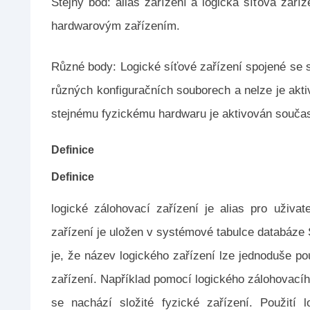
Stejný bod: alias zařízení a logická síťová zař
hardwarovým zařízením.
Různé body: Logické síťové zařízení spojené se 
různých konfiguračních souborech a nelze je aktiv
stejnému fyzickému hardwaru je aktivován souča
Definice
Definice
logické zálohovací zařízení je alias pro uživa
zařízení je uložen v systémové tabulce databáze
je, že název logického zařízení lze jednoduše po
zařízení. Například pomocí logického zálohovac
se nachází složité fyzické zařízení. Použití 