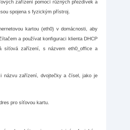
íťových zařízení pomocí různých přezdívek a
sou spojena s fyzickým přístroj.
hernetovou kartou (eth0) v domácnosti, aby
očítačem a používat konfiguraci klienta DHCP
ká síťová zařízení, s názvem eth0_office a
ci názvu zařízení, dvojtečky a čísel, jako je
adres pro síťovou kartu.