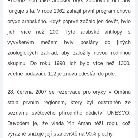
Phoenix Zoo také arabský oryx zachování ochrany
funguje síla. V roce 1962 zahájil první program chovu
oryxe arabského. Když poprvé začalo jen devět, bylo
jich více než 200. Tyto arabské antilopy s
vyvýšeným mečem byly poslány do jiných
zoologických zahrad, aby založily novou rodinnou
skupinu. Do roku 1990 jich bylo více než 1300,
včetně podavače 112 je znovu odeslán do pole.
28. června 2007 se rezervace pro oryxy v Ománu
stala prvním regionem, který byl odstraněn ze
seznamu světového přírodního dědictví UNESCO.
Důvodem je, že vláda Yin Aman těží ropu, což
výrazně snižuje její stanoviště na 90% plochy.