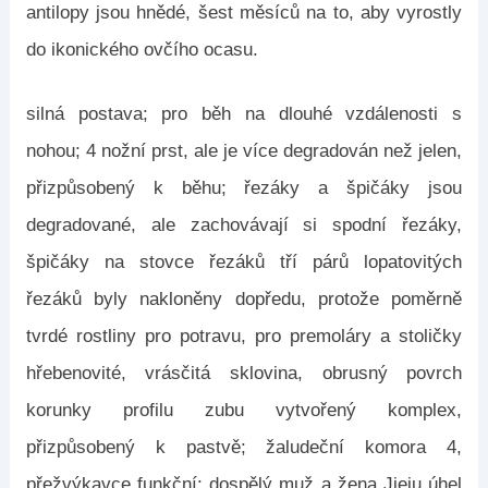
antilopy jsou hnědé, šest měsíců na to, aby vyrostly
do ikonického ovčího ocasu.
silná postava; pro běh na dlouhé vzdálenosti s
nohou; 4 nožní prst, ale je více degradován než jelen,
přizpůsobený k běhu; řezáky a špičáky jsou
degradované, ale zachovávají si spodní řezáky,
špičáky na stovce řezáků tří párů lopatovitých
řezáků byly nakloněny dopředu, protože poměrně
tvrdé rostliny pro potravu, pro premoláry a stoličky
hřebenovité, vrásčitá sklovina, obrusný povrch
korunky profilu zubu vytvořený komplex,
přizpůsobený k pastvě; žaludeční komora 4,
přežvýkavce funkční; dospělý muž a žena Jieju úhel