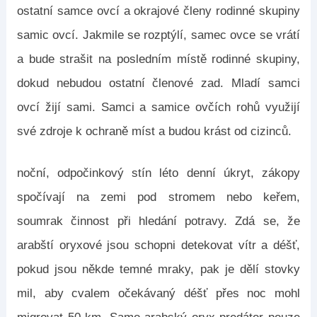
ostatní samce ovcí a okrajové členy rodinné skupiny
samic ovcí. Jakmile se rozptýlí, samec ovce se vrátí
a bude strašit na posledním místě rodinné skupiny,
dokud nebudou ostatní členové zad. Mladí samci
ovcí žijí sami. Samci a samice ovčích rohů využijí
své zdroje k ochraně míst a budou krást od cizinců.
noční, odpočinkový stín léto denní úkryt, zákopy
spočívají na zemi pod stromem nebo keřem,
soumrak činnost při hledání potravy. Zdá se, že
arabští oryxové jsou schopni detekovat vítr a déšť,
pokud jsou někde temné mraky, pak je dělí stovky
mil, aby cvalem očekávaný déšť přes noc mohl