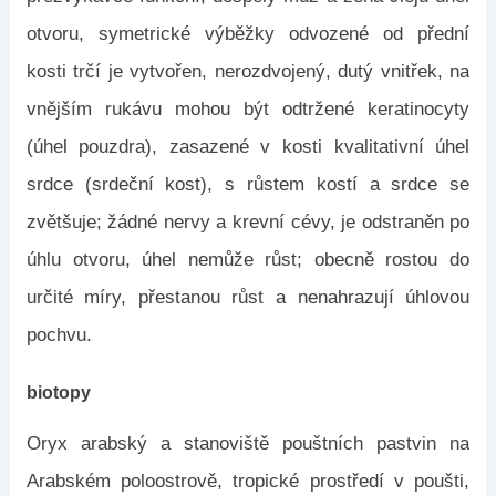
otvoru, symetrické výběžky odvozené od přední
kosti trčí je vytvořen, nerozdvojený, dutý vnitřek, na
vnějším rukávu mohou být odtržené keratinocyty
(úhel pouzdra), zasazené v kosti kvalitativní úhel
srdce (srdeční kost), s růstem kostí a srdce se
zvětšuje; žádné nervy a krevní cévy, je odstraněn po
úhlu otvoru, úhel nemůže růst; obecně rostou do
určité míry, přestanou růst a nenahrazují úhlovou
pochvu.
biotopy
Oryx arabský a stanoviště pouštních pastvin na
Arabském poloostrově, tropické prostředí v poušti,