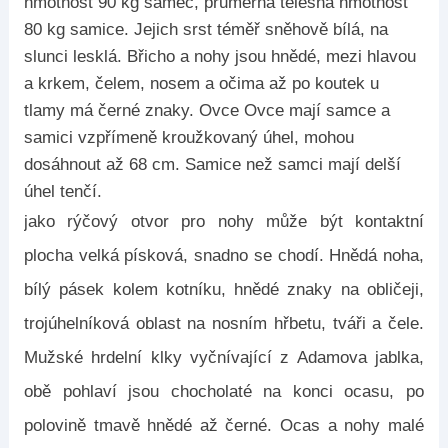
hmotnost 90 kg samec, průměrná tělesná hmotnost
80 kg samice. Jejich srst téměř sněhově bílá, na
slunci lesklá. Břicho a nohy jsou hnědé, mezi hlavou
a krkem, čelem, nosem a očima až po koutek u
tlamy má černé znaky. Ovce Ovce mají samce a
samici vzpřímeně kroužkovaný úhel, mohou
dosáhnout až 68 cm. Samice než samci mají delší
úhel tenčí.
jako rýčový otvor pro nohy může být kontaktní
plocha velká písková, snadno se chodí. Hnědá noha,
bílý pásek kolem kotníku, hnědé znaky na obličeji,
trojúhelníková oblast na nosním hřbetu, tváři a čele.
Mužské hrdelní klky vyčnívající z Adamova jablka,
obě pohlaví jsou chocholaté na konci ocasu, po
polovině tmavě hnědé až černé. Ocas a nohy malé