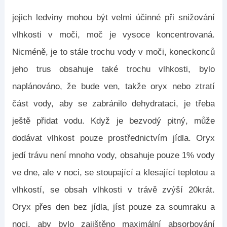
jejich ledviny mohou být velmi účinné při snižování
vlhkosti v moči, moč je vysoce koncentrovaná.
Nicméně, je to stále trochu vody v moči, koneckonců
jeho trus obsahuje také trochu vlhkosti, bylo
naplánováno, že bude ven, takže oryx nebo ztratí
část vody, aby se zabránilo dehydrataci, je třeba
ještě přidat vodu. Když je bezvodý pitný, může
dodávat vlhkost pouze prostřednictvím jídla. Oryx
jedí trávu není mnoho vody, obsahuje pouze 1% vody
ve dne, ale v noci, se stoupající a klesající teplotou a
vlhkostí, se obsah vlhkosti v trávě zvýší 20krát.
Oryx přes den bez jídla, jíst pouze za soumraku a
noci, aby bylo zajištěno maximální absorbování