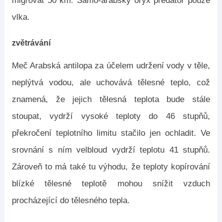
migrovat 50 km. Samo-arabský oryx predátor pouze
vlka.
zvětrávání
Meč Arabská antilopa za účelem udržení vody v těle,
neplýtvá vodou, ale uchovává tělesné teplo, což
znamená, že jejich tělesná teplota bude stále
stoupat, vydrží vysoké teploty do 46 stupňů,
překročení teplotního limitu stačilo jen ochladit. Ve
srovnání s ním velbloud vydrží teplotu 41 stupňů.
Zároveň to má také tu výhodu, že teploty kopírování
blízké tělesné teplotě mohou snížit vzduch
procházející do tělesného tepla.