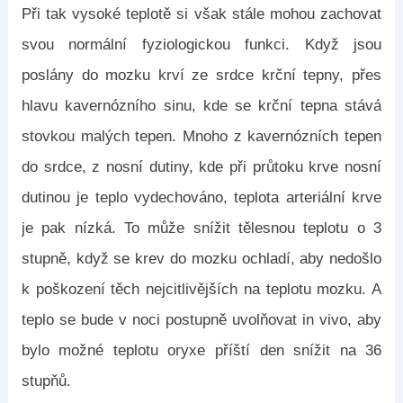
Při tak vysoké teplotě si však stále mohou zachovat
svou normální fyziologickou funkci. Když jsou
poslány do mozku krví ze srdce krční tepny, přes
hlavu kavernózního sinu, kde se krční tepna stává
stovkou malých tepen. Mnoho z kavernózních tepen
do srdce, z nosní dutiny, kde při průtoku krve nosní
dutinou je teplo vydechováno, teplota arteriální krve
je pak nízká. To může snížit tělesnou teplotu o 3
stupně, když se krev do mozku ochladí, aby nedošlo
k poškození těch nejcitlivějších na teplotu mozku. A
teplo se bude v noci postupně uvolňovat in vivo, aby
bylo možné teplotu oryxe příští den snížit na 36
stupňů.