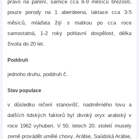
právo na páření, samice cca 8-9 měsíců březosti,
pouze porody na 1 aberdeena, laktace cca 3-5
měsíců, mláďata žijí s matkou po cca roce
samostatná, 1-2 roky pohlavní dospělost, délka
života do 20 let.
Poddruh
jednoho druhu, poddruh č.
Stav populace
v důsledku ničení stanovišť, nadměrného lovu a
dalších lidských faktorů byl divoký oryx arabský v
roce 1962 vyhuben. V 50. letech 20. století musely
země provádět umělé chovy. Arábie, Saúdská Arábie,