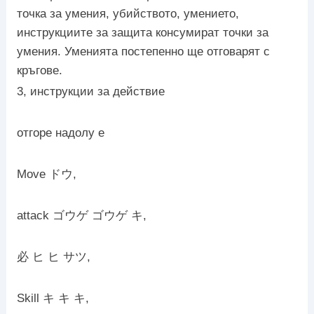
точка за умения, убийството, умението,
инструкциите за защита консумират точки за
умения. Уменията постепенно ще отговарят с
кръгове.
3, инструкции за действие
отгоре надолу е
Move ドウ,
attack ゴウゲ ゴウゲ キ,
必 ヒ ヒ サツ,
Skill キ キ キ,