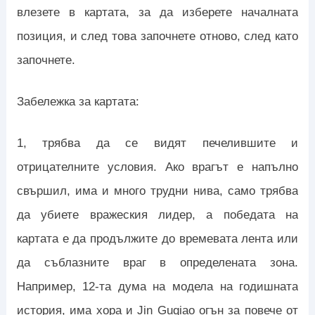
влезете в картата, за да изберете началната
позиция, и след това започнете отново, след като
започнете.
Забележка за картата:
1, трябва да се видят печелившите и
отрицателните условия. Ако врагът е напълно
свършил, има и много трудни нива, само трябва
да убиете вражеския лидер, а победата на
картата е да продължите до времевата лента или
да съблазните враг в определената зона.
Например, 12-та дума на модела на годишната
история, има хора и Jin Guqiao огън за повече от