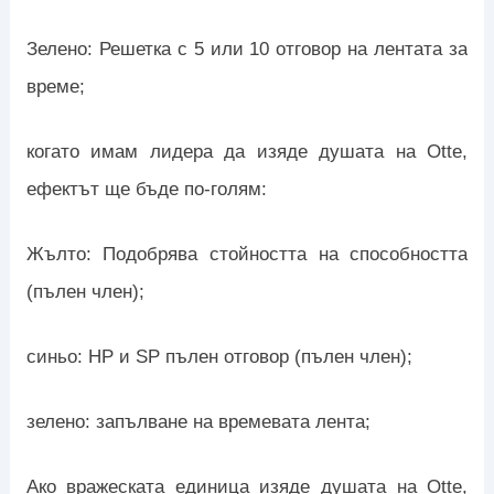
Зелено: Решетка с 5 или 10 отговор на лентата за
време;
когато имам лидера да изяде душата на Otte,
ефектът ще бъде по-голям:
Жълто: Подобрява стойността на способността
(пълен член);
синьо: HP и SP пълен отговор (пълен член);
зелено: запълване на времевата лента;
Ако вражеската единица изяде душата на Otte,