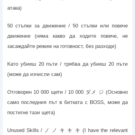
атака)
50 стъпки за движение / 50 стъпки или повече
движение (няма какво да ходите повече, не
засаждайте режим на готовност, без разходи)
Като убиеш 20 пъти / трябва да убиеш 20 пъти
(може да изчисли сам)
Отговорен 10 000 щети / 10 000 ダメ ジ (Основно
само последния път в битката с BOSS, може да
постигне тази щета)
Unused Skills / ノ ノ キ キ キ (I have the relevant