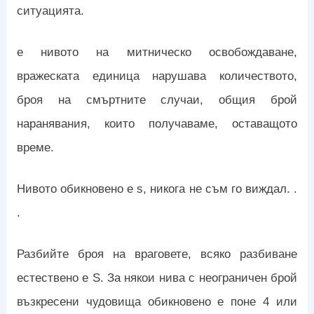
ситуацията.
е нивото на митническо освобождаване,
вражеската единица нарушава количеството,
броя на смъртните случаи, общия брой
наранявания, които получаваме, оставащото
време.
Нивото обикновено е s, никога не съм го виждал. .
.
Разбийте броя на враговете, всяко разбиване
естествено е S. За някои нива с неограничен брой
възкресени чудовища обикновено е поне 4 или