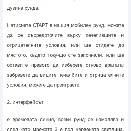
дузина рунда.
Натиснете СТАРТ в нашия мобилен рунд, можете
да се съсредоточите върху печелившите и
отрицателните условия, или ще отидете до
мястото, където току-що сте започнали, или ще
оставите правото да изберете отново вратата;
забравете да видите печалбите и отрицателните
условия, можете да преиграете.
2, интерфейсът
е времевата линия, всеки рунд се намалява и
след като мрежата 3 е под червената светлина,