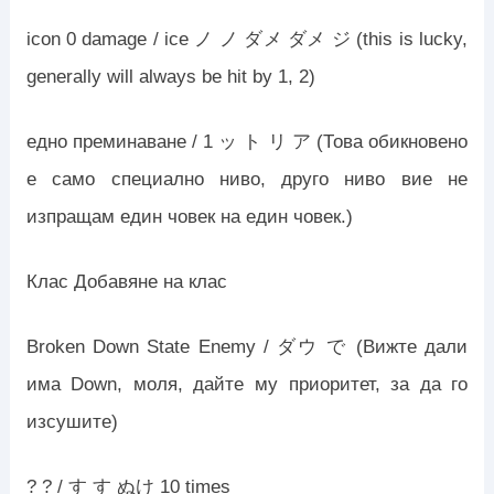
icon 0 damage / ice ノ ノ ダメ ダメ ジ (this is lucky,
generally will always be hit by 1, 2)
едно преминаване / 1 ッ ト リ ア (Това обикновено
е само специално ниво, друго ниво вие не
изпращам един човек на един човек.)
Клас Добавяне на клас
Broken Down State Enemy / ダウ で (Вижте дали
има Down, моля, дайте му приоритет, за да го
изсушите)
? ? / す す ぬけ 10 times