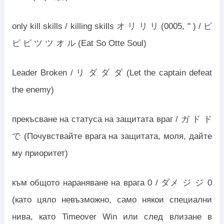
only kill skills / killing skills オ リ リ リ (0005, " ) / ピ
ピ ピ ツ ツ オ ル (Eat So Otte Soul)
Leader Broken / リ ダ ダ ダ (Let the captain defeat
the enemy)
прекъсване на статуса на защитата враг / ガ ド ド
で (Почувствайте врага на защитата, моля, дайте
му приоритет)
към общото нараняване на врага 0 / ダメ ジ ジ 0
(като цяло невъзможно, само някои специални
нива, като Timeover Win или след влизане в