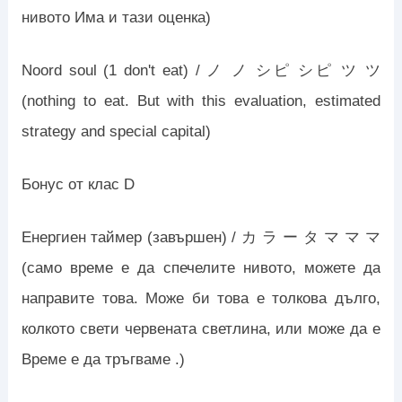
нивото Има и тази оценка)
Noord soul (1 don't eat) / ノ ノ シピ シピ ツ ツ
(nothing to eat. But with this evaluation, estimated
strategy and special capital)
Бонус от клас D
Енергиен таймер (завършен) / カ ラ ー タ マ マ マ
(само време е да спечелите нивото, можете да
направите това. Може би това е толкова дълго,
колкото свети червената светлина, или може да е
Време е да тръгваме .)