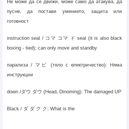
Не може да се движи, може само да атакува, да
пусне, да постави умението, защита или
готовност
instruction seal / コマ コマ ド seal (it is also black
boxing - tied): can only move and standby
парализа / マビ (тяло с електричество): Няма
инструкции
down /ダウ ダウ (Head, Dinoming): The damaged UP
Black / ダ ダ ク ク: What is the