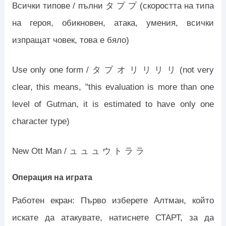
Всички типове / пълни タ プ プ (скоростта на типа
на героя, обикновен, атака, умения, всички
изпращат човек, това е бяло)
Use only one form / タ プ オ リ リ リ リ (not very
clear, this means, "this evaluation is more than one
level of Gutman, it is estimated to have only one
character type)
New Ott Man / ュ ュ ュ ウ ト ラ ラ
Операция на играта
Работен екран: Първо изберете Алтман, който
искате да атакувате, натиснете СТАРТ, за да