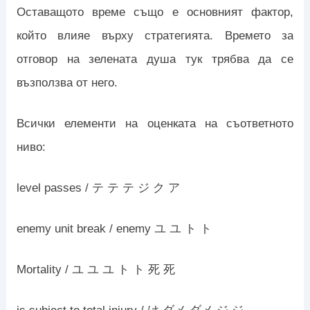
Оставащото време също е основният фактор,
който влияе върху стратегията. Времето за
отговор на зелената душа тук трябва да се
възползва от него.
Всички елементи на оценката на съответното
ниво:
level passes / テ テ テ ジ ク ア
enemy unit break / enemy ユ ユ ト ト
Mortality / ユ ユ ユ ト ト 死 死