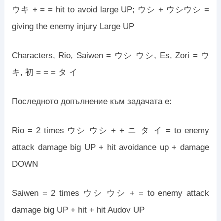
ウキ + = = hit to avoid large UP; ウシ + ウシウシ =
giving the enemy injury Large UP
Characters, Rio, Saiwen = ウシ ウシ, Es, Zori = ウ
キ, 初 = = = タ イ
Последното допълнение към задачата е:
Rio = 2 times ウシ ウシ + + ニ タ イ = to enemy
attack damage big UP + hit avoidance up + damage
DOWN
Saiwen = 2 times ウシ ウシ + = to enemy attack
damage big UP + hit + hit Audov UP