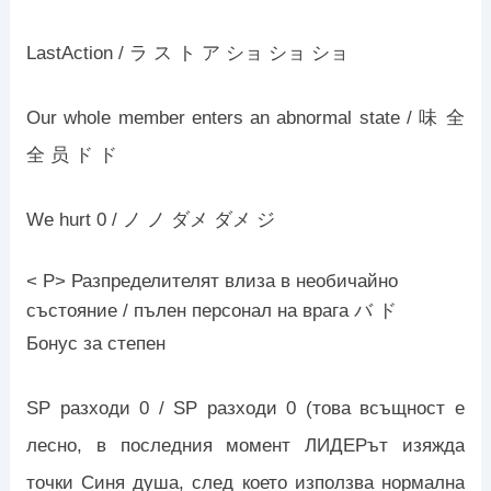
LastAction / ラ ス ト ア ショ ショ ショ
Our whole member enters an abnormal state / 味 全
全 员 ド ド
We hurt 0 / ノ ノ ダメ ダメ ジ
< P> Разпределителят влиза в необичайно
състояние / пълен персонал на врага バ ド
Бонус за степен
SP разходи 0 / SP разходи 0 (това всъщност е
лесно, в последния момент ЛИДЕРът изяжда
точки Синя душа, след което използва нормална