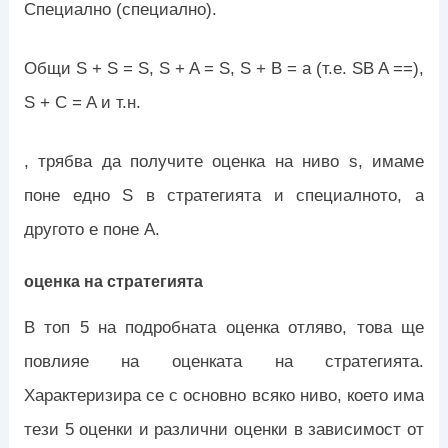
Специално (специално).
Общи S + S = S, S + A = S, S + B = a (т.е. SB A ==),
S + C = A и т.н.
, трябва да получите оценка на ниво s, имаме
поне едно S в стратегията и специалното, а
другото е поне A.
оценка на стратегията
В топ 5 на подробната оценка отляво, това ще
повлияе на оценката на стратегията.
Характеризира се с основно всяко ниво, което има
тези 5 оценки и различни оценки в зависимост от