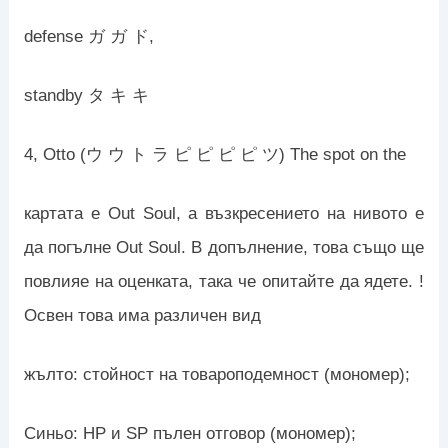
defense ガ ガ ド,
standby タ キ キ
4, Otto (ウ ウ ト ラ ピ ピ ピ ピ ツ) The spot on the
картата е Out Soul, а възкресението на нивото е
да погълне Out Soul. В допълнение, това също ще
повлияе на оценката, така че опитайте да ядете. !
Освен това има различен вид
жълто: стойност на товароподемност (мономер);
Синьо: HP и SP пълен отговор (мономер);