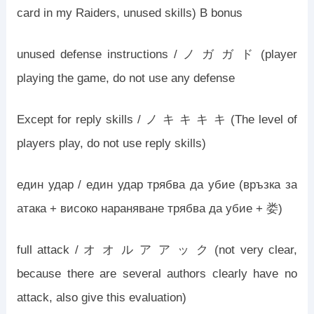
card in my Raiders, unused skills) B bonus
unused defense instructions / ノ ガ ガ ド (player
playing the game, do not use any defense
Except for reply skills / ノ キ キ キ キ (The level of
players play, do not use reply skills)
един удар / един удар трябва да убие (връзка за
атака + високо нараняване трябва да убие + 娄)
full attack / オ オ ル ア ア ッ ク (not very clear,
because there are several authors clearly have no
attack, also give this evaluation)