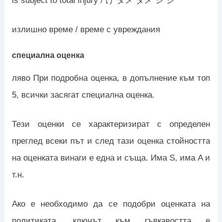
is subject to total injury / け ダメ ダメ ジ ジ
излишно време / време с увреждания
специална оценка
ляво При подробна оценка, в допълнение към топ
5, всички засягат специална оценка.
Тези оценки се характеризират с определен
преглед всеки път и след тази оценка стойността
на оценката винаги е една и съща. Има S, има A и
т.н.
Ако е необходимо да се подобри оценката на
политиката, ключът към гъвкавостта е