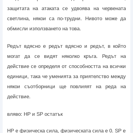
защитата на атаката се удвоява на червената
светлина, някои са по-трудни. Нивото може да
обмисли използването на това.
Редът вдясно е редът вдясно и редът, в който
могат да се видят няколко кръга. Редът на
действие се определя от способността на всички
единици, така че уменията за приятелство между
някои съотборници ще повлияят на реда на
действие.
вляво: HP и SP остатък
HP е физическа сила, физическата сила е 0. SP е