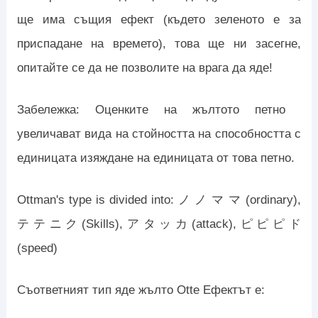
ще има същия ефект (където зеленото е за
приспадане на времето), това ще ни засегне,
опитайте се да не позволите на врага да яде!
Забележка: Оценките на жълтото петно ​​
увеличават вида на стойността на способността с
единицата изяждане на единицата от това петно.
Ottman's type is divided into: ノ ノ マ マ (ordinary),
テ テ ニ ク (Skills), ア タ ッ カ (attack), ピ ピ ピ ド
(speed)
Съответният тип яде жълто Otte Ефектът е: