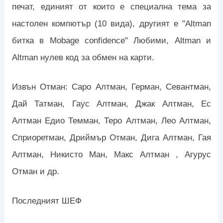
печат, единият от които е специална тема за
настолен компютър (10 вида), другият е "Altman
битка в Mobage confidence" Любими, Altman и
Altman нулев код за обмен на карти.
Извън Отман: Саро Алтман, Герман, Севантман,
Дай Татман, Гаус Алтман, Джак Алтман, Ес
Алтман Едио Темман, Теро Алтман, Лео Алтман,
Сприоретман, Дриймър Отман, Дига Алтман, Гая
Алтман, Никисто Ман, Макс Алтман , Агурус
Отман и др.
Последният ШЕФ