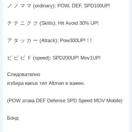
ノ ノ マ マ (ordinary): POW, DEF, SPD100UP!
テ テ ニ ク ク (Skills): Hit Avoid 30% UP!
ア タ ッ カ ー (Attack): Pow300UP! ! !
ピ ピ ピ ド (speed): SPD200UP! Mov1UP!
Следователно
избира какъв тип Altman е важен.
(POW атака DEF Defense SPD Speed ​​​​MOV Mobile)
Бонд