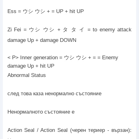
Ess = ウシ ウシ + = UP + hit UP
Zi Fei = ウシ ウシ + タ タ イ = to enemy attack
damage Up + damage DOWN
< P> Inner generation = ウシ ウシ + = = Enemy
damage Up + hit UP
Abnormal Status
след това каза ненормално състояние
Ненормалното състояние е
Action Seal / Action Seal (черен териер - вързан):