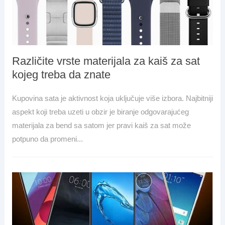
Različite vrste materijala za kaiš za sat
kojeg treba da znate
Kupovina sata je aktivnost koja uključuje više izbora. Najbitniji
aspekt koji treba uzeti u obzir je biranje odgovarajućeg
materijala za bend sa satom jer pravi kaiš za sat može
potpuno da promeni...