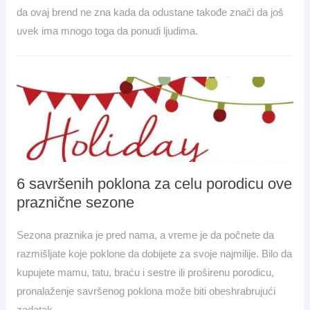
da ovaj brend ne zna kada da odustane takođe znači da još
uvek ima mnogo toga da ponudi ljudima.
6 savršenih poklona za celu porodicu ove
praznične sezone
Sezona praznika je pred nama, a vreme je da počnete da
razmišljate koje poklone da dobijete za svoje najmilije. Bilo da
kupujete mamu, tatu, braću i sestre ili proširenu porodicu,
pronalaženje savršenog poklona može biti obeshrabrujući
zadatak.