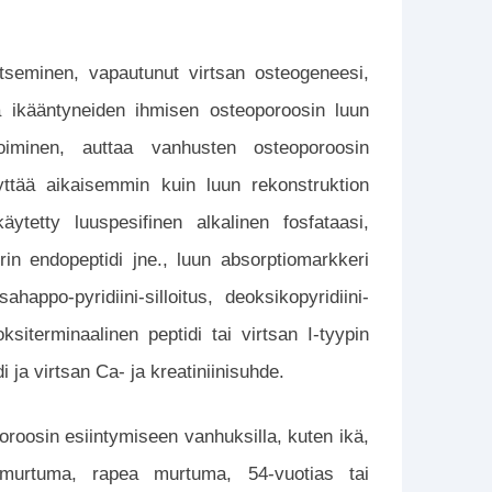
tseminen, vapautunut virtsan osteogeneesi,
a ikääntyneiden ihmisen osteoporoosin luun
ioiminen, auttaa vanhusten osteoporoosin
äyttää aikaisemmin kuin luun rekonstruktion
ytetty luuspesifinen alkalinen fosfataasi,
erin endopeptidi jne., luun absorptiomarkkeri
ahappo-pyridiini-silloitus, deoksikopyridiini-
ksiterminaalinen peptidi tai virtsan I-tyypin
 ja virtsan Ca- ja kreatiniinisuhde.
eoporoosin esiintymiseen vanhuksilla, kuten ikä,
 murtuma, rapea murtuma, 54-vuotias tai