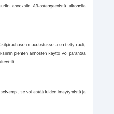
uuriin annoksiin Afi-osteogeenistä alkoholia
äkilpirauhasen muodostuksella on tietty rooli;
oksiinin pienten annosten käyttö voi parantaa
iteettiä.
selvempi, se voi estää luiden imeytymistä ja