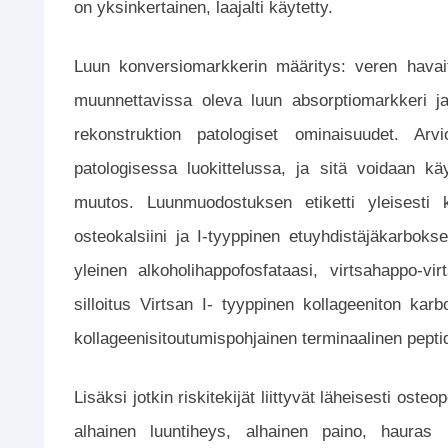
on yksinkertainen, laajalti käytetty.
Luun konversiomarkkerin määritys: veren havai
muunnettavissa oleva luun absorptiomarkkeri j
rekonstruktion patologiset ominaisuudet. Arv
patologisessa luokittelussa, ja sitä voidaan k
muutos. Luunmuodostuksen etiketti yleisesti kä
osteokalsiini ja I-tyyppinen etuyhdistäjäkarboks
yleinen alkoholihappofosfataasi, virtsahappo-virts
silloitus Virtsan I- tyyppinen kollageeniton karbo
kollageenisitoutumispohjainen terminaalinen peptidi
Lisäksi jotkin riskitekijät liittyvät läheisesti ost
alhainen luuntiheys, alhainen paino, hauras