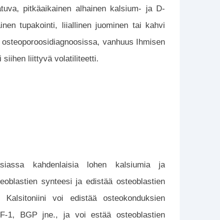
tuva, pitkäaikainen alhainen kalsium- ja D-
inen tupakointi, liiallinen juominen tai kahvi
ten osteoporoosidiagnoosissa, vanhuus Ihmisen
iihen liittyvä volatiliteetti.
siassa kahdenlaisia ​​lohen kalsiumia ja
eoblastien synteesi ja edistää osteoblastien
 Kalsitoniini voi edistää osteokonduksien
F-1, BGP jne., ja voi estää osteoblastien