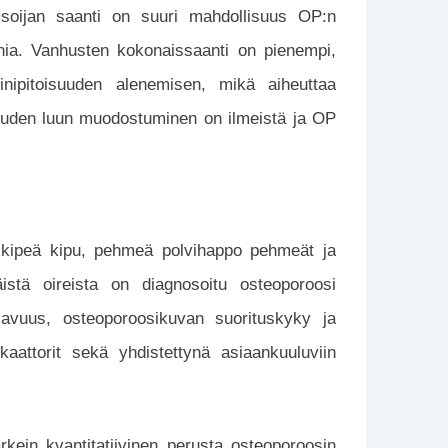
i soijan saanti on suuri mahdollisuus OP:n
inia. Vanhusten kokonaissaanti on pienempi,
iinipitoisuuden alenemisen, mikä aiheuttaa
uuden luun muodostuminen on ilmeistä ja OP
n kipeä kipu, pehmeä polvihappo pehmeät ja
äistä oireista on diagnosoitu osteoporoosi
lavuus, osteoporoosikuvan suorituskyky ja
ikaattorit sekä yhdistettynä asiaankuuluviin
rkein kvantitatiivinen perusta osteoporoosin