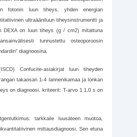
n fotonin luun tiheys, yhden energian
tatiivinen ultraääniluun tiheysinstrumentti ja
ain DEXA on luun tiheys (g / cm2) mitattuna
sainvälisesti tunnustettu osteoporoosin
andardin" diagnoosina.
ISCD) Confucite-asiakirjat luun tiheyden
kärangan takaosan 1-4 lannenikamaa ja lonkan
eys on diagnoosi. kriteerit: T-arvo 1 1,0 s on
ntgentutkimus: tarkkaile luusäteen muotoa,
likvantitatiivinen mittausdiagnoosi. Sen etuna