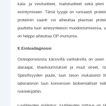
kala- ja vesituotteet, maitotuotteet sekä pien
esiintymiseen. Tämä tyyppi on runsaasti protei
proteiinin saanti voi aiheuttaa plasman prote
puutteita luun ainesynteesin muodostumisessa, 
on helppo aiheuttaa OP-murtumia.
II. Erotusdiagnoosi
Osteoporoosista kärsivillä vanhuksilla on usei
alaraajat, lihaskouristukset ja muut oireet, n
Spesifisyyden puute, luun tason mukaisesti ti
laboratorion luun konversion biokemialliset ind
riskitekijöihin.
Luutiheyden määritys: luutiheyden mittaus on tä