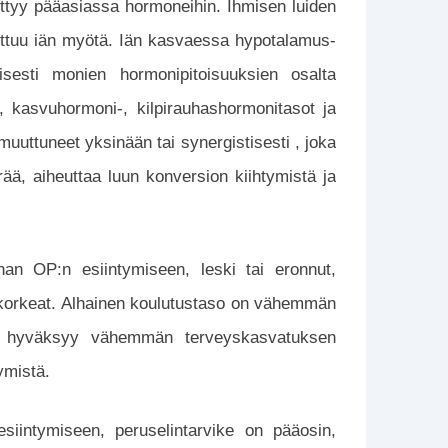
ittyy pääasiassa hormoneihin. Ihmisen luiden
ttuu iän myötä. Iän kasvaessa hypotalamus-
yisesti monien hormonipitoisuuksien osalta
, kasvuhormoni-, kilpirauhashormonitasot ja
uuttuneet yksinään tai synergistisesti , joka
ää, aiheuttaa luun konversion kiihtymistä ja
han OP:n esiintymiseen, leski tai eronnut,
 korkeat. Alhainen koulutustaso on vähemmän
a ja hyväksyy vähemmän terveyskasvatuksen
tymistä.
esiintymiseen, peruselintarvike on pääosin,