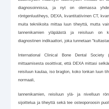
diagnosoinnissa, ja nyt on olemassa yhde
röntgenluutiheys, DEXA, kvantitatiivinen CT, kvanti
muita tekniikoita mittaa luun tiheyttä, mutta v
lannenikamien yläpäästä ja reisiluun on kan
diagnostinen indikaattori, joka tunnetaan "kultast
International Clinical Bone Dental Society (
mittaamisesta osoittivat, että DEXA mittasi sel
reisiluun kaulaa, iso braglon, koko lonkan luun tih
normaali,
lannenikamien, reisiluun ylä- ja nivelluun rö
sijoittelua ja tiheyttä sekä tee osteoporoosin puo