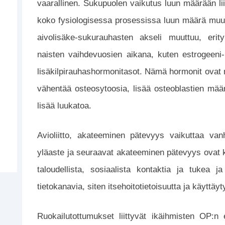
vaarallinen. Sukupuolen vaikutus luun määrään li
koko fysiologisessa prosessissa luun määrä muu
aivolisäke-sukurauhasten akseli muuttuu, erit
naisten vaihdevuosien aikana, kuten estrogeeni-
lisäkilpirauhashormonitasot. Nämä hormonit ovat m
vähentää osteosytoosia, lisää osteoblastien määr
lisää luukatoa.
Avioliitto, akateeminen pätevyys vaikuttaa van
yläaste ja seuraavat akateeminen pätevyys ovat
taloudellista, sosiaalista kontaktia ja tuke
tietokanavia, siten itsehoitotietoisuutta ja käyttäy
Ruokailutottumukset liittyvät ikäihmisten OP:n 