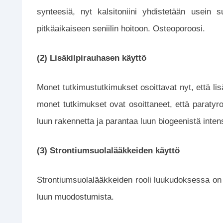
synteesiä, nyt kalsitoniini yhdistetään usein s
pitkäaikaiseen seniilin hoitoon. Osteoporoosi.
(2) Lisäkilpirauhasen käyttö
Monet tutkimustutkimukset osoittavat nyt, että lis
monet tutkimukset ovat osoittaneet, että paratyr
luun rakennetta ja parantaa luun biogeenistä intens
(3) Strontiumsuolalääkkeiden käyttö
Strontiumsuolalääkkeiden rooli luukudoksessa on 
luun muodostumista.