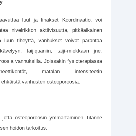
ly
saavuttaa luut ja lihakset Koordinaatio, voi
aa nivelrikkon aktiivisuutta, pitkäaikainen
taa luun tiheyttä, vanhukset voivat parantaa
kävelyyn, taijiquaniin, taiji-miekkaan jne.
osia vanhuksilla. Joissakin fysioterapiassa
neettikentät, matalan intensiteetin
a ehkäistä vanhusten osteoporoosia.
i, jotta osteoporoosin ymmärtäminen Tilanne
sen hoidon tarkoitus.