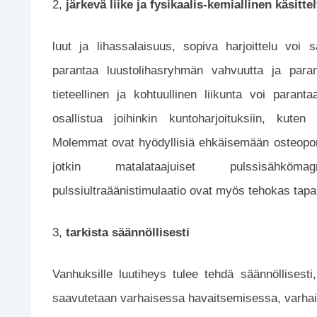
2,
järkevä liike ja fysikaalis-kemiallinen käsitte
luut ja lihassalaisuus, sopiva harjoittelu voi 
parantaa luustolihasryhmän vahvuutta ja parant
tieteellinen ja kohtuullinen liikunta voi paran
osallistua joihinkin kuntoharjoituksiin, kuten 
Molemmat ovat hyödyllisiä ehkäisemään osteoporo
jotkin matalataajuiset pulssisähkömag
pulssiultraäänistimulaatio ovat myös tehokas tap
3,
tarkista säännöllisesti
Vanhuksille luutiheys tulee tehdä säännöllisest
saavutetaan varhaisessa havaitsemisessa, varhai