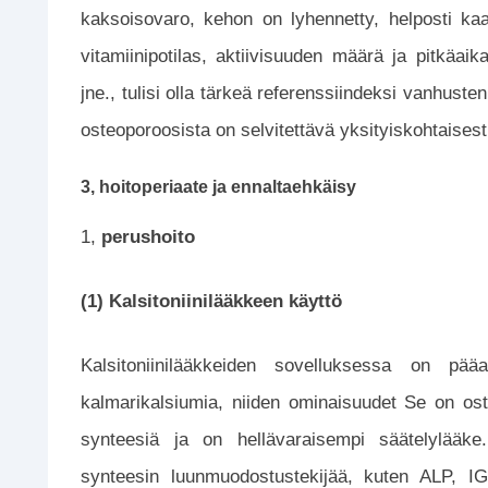
kaksoisovaro, kehon on lyhennetty, helposti kaa
vitamiinipotilas, aktiivisuuden määrä ja pitkäaika
jne., tulisi olla tärkeä referenssiindeksi vanhus
osteoporoosista on selvitettävä yksityiskohtaisesti s
3, hoitoperiaate ja ennaltaehkäisy
1,
perushoito
(1) Kalsitoniinilääkkeen käyttö
Kalsitoniinilääkkeiden sovelluksessa on pääa
kalmarikalsiumia, niiden ominaisuudet Se on ost
synteesiä ja on hellävaraisempi säätelylääke.
synteesin luunmuodostustekijää, kuten ALP, IG