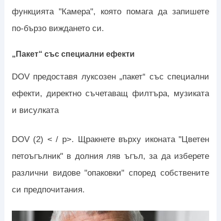
функцията "Камера", която помага да запишете
по-бързо виждането си.
„Пакет“ със специални ефекти
DOV предоставя луксозен „пакет“ със специални
ефекти, директно съчетаващ филтъра, музиката
и висулката
DOV (2) < / p>. Щракнете върху иконата "Цветен
петоъгълник" в долния ляв ъгъл, за да изберете
различни видове "опаковки" според собствените
си предпочитания.