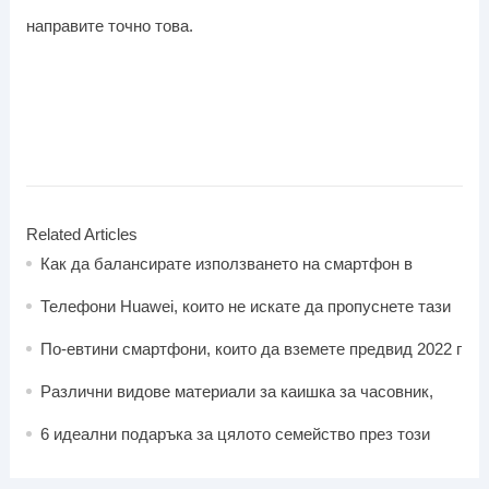
направите точно това.
Related Articles
Как да балансирате използването на смартфон в
живота си
Телефони Huawei, които не искате да пропуснете тази
2022 г
По-евтини смартфони, които да вземете предвид 2022 г
Различни видове материали за каишка за часовник,
които трябва да знаете
6 идеални подаръка за цялото семейство през този
празничен сезон