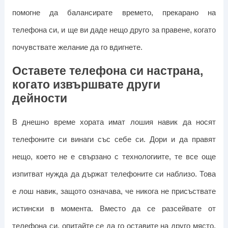
помогне да балансирате времето, прекарано на
телефона си, и ще ви даде нещо друго за правене, когато
почувствате желание да го вдигнете.
Оставете телефона си настрана,
когато извършвате други
дейности
В днешно време хората имат лошия навик да носят
телефоните си винаги със себе си. Дори и да правят
нещо, което не е свързано с технологиите, те все още
изпитват нужда да държат телефоните си наблизо. Това
е лош навик, защото означава, че никога не присъствате
истински в момента.
Вместо да се разсейвате от
телефона си, опитайте се да го оставите на друго място,