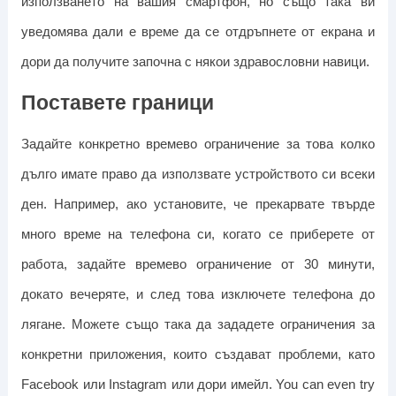
използването на вашия смартфон, но също така ви
уведомява дали е време да се отдръпнете от екрана и
дори да получите започна с някои здравословни навици.
Поставете граници
Задайте конкретно времево ограничение за това колко
дълго имате право да използвате устройството си всеки
ден. Например, ако установите, че прекарвате твърде
много време на телефона си, когато се приберете от
работа, задайте времево ограничение от 30 минути,
докато вечеряте, и след това изключете телефона до
лягане. Можете също така да зададете ограничения за
конкретни приложения, които създават проблеми, като
Facebook или Instagram или дори имейл.
You can even try