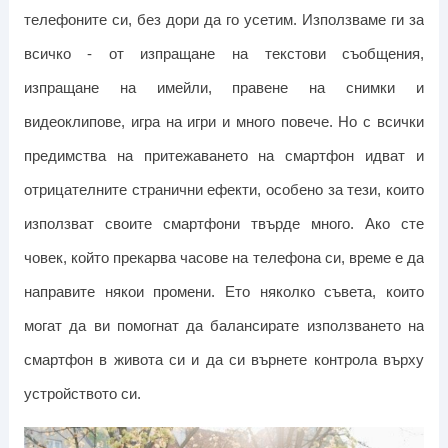
телефоните си, без дори да го усетим. Използваме ги за
всичко - от изпращане на текстови съобщения,
изпращане на имейли, правене на снимки и
видеоклипове, игра на игри и много повече. Но с всички
предимства на притежаването на смартфон идват и
отрицателните странични ефекти, особено за тези, които
използват своите смартфони твърде много.
Ако сте
човек, който прекарва часове на телефона си, време е да
направите някои промени. Ето няколко съвета, които
могат да ви помогнат да балансирате използването на
смартфон в живота си и да си върнете контрола върху
устройството си.